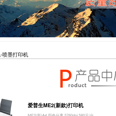
-喷墨打印机
爱普生ME2(新款)打印机
ME2(新)A4,四色分离,5760dpi 580元/台