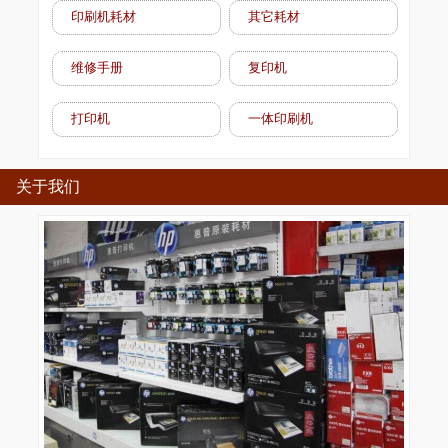
印刷机耗材
其它耗材
维修手册
复印机
打印机
一体印刷机
关于我们