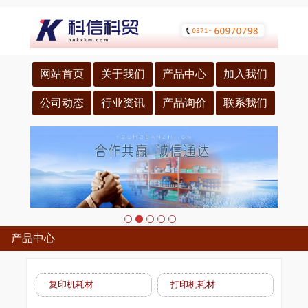
网站首页
关于我们
产品中心
加入我们
公司动态
行业资讯
产品询价
联系我们
产品中心
复印机耗材
打印机耗材