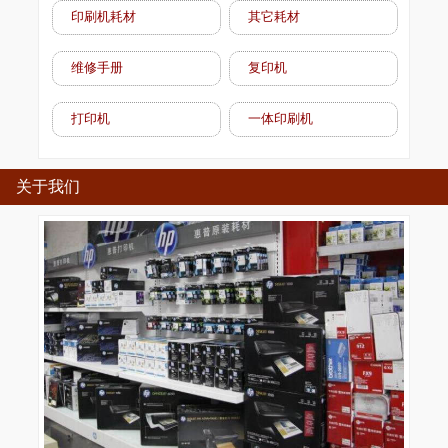
印刷机耗材
其它耗材
维修手册
复印机
打印机
一体印刷机
关于我们