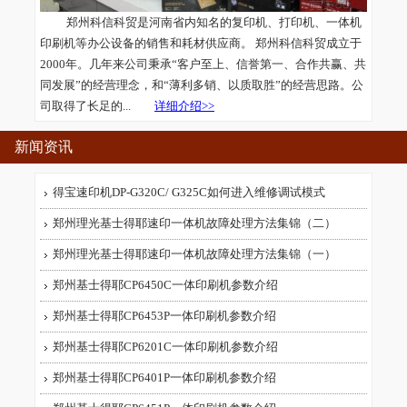
郑州科信科贸是河南省内知名的复印机、打印机、一体机
印刷机等办公设备的销售和耗材供应商。 郑州科信科贸成立于
2000年。几年来公司秉承“客户至上、信誉第一、合作共赢、共
同发展”的经营理念，和“薄利多销、以质取胜”的经营思路。公
司取得了长足的...
详细介绍>>
新闻资讯
得宝速印机DP-G320C/ G325C如何进入维修调试模式
郑州理光基士得耶速印一体机故障处理方法集锦（二）
郑州理光基士得耶速印一体机故障处理方法集锦（一）
郑州基士得耶CP6450C一体印刷机参数介绍
郑州基士得耶CP6453P一体印刷机参数介绍
郑州基士得耶CP6201C一体印刷机参数介绍
郑州基士得耶CP6401P一体印刷机参数介绍