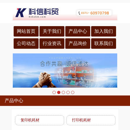
网站首页
关于我们
产品中心
加入我们
公司动态
行业资讯
产品询价
联系我们
产品中心
复印机耗材
打印机耗材